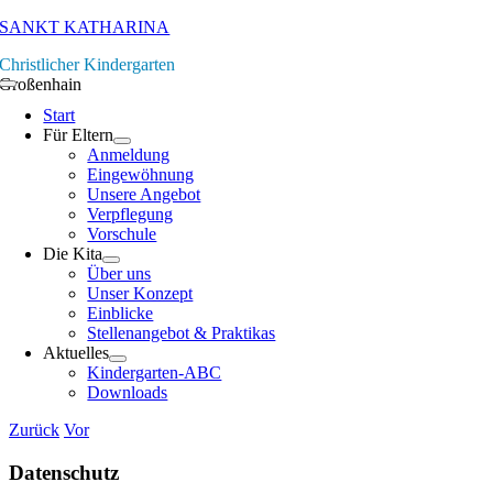
Zum
SANKT KATHARINA
Inhalt
Christlicher Kindergarten
springen
Großenhain
Toggle
Navigation
Start
Für Eltern
Anmeldung
Eingewöhnung
Unsere Angebot
Verpflegung
Vorschule
Die Kita
Über uns
Unser Konzept
Einblicke
Stellenangebot & Praktikas
Aktuelles
Kindergarten-ABC
Downloads
Zurück
Vor
Datenschutz