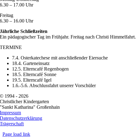
6.30 – 17.00 Uhr
Freitag
6.30 – 16.00 Uhr
Jährliche Schließzeiten
Ein pädagogischer Tag im Frühjahr. Freitag nach Christi Himmelfahrt.
TERMINE
7.4. Osterkatechese mit anschließender Eiersuche
18.4. Garteneinsatz
12.5. Elterncafé Regenbogen
18.5. Elterncafé Sonne
19.5. Elterncafé Igel
1.6.-5.6. Abschlussfahrt unserer Vorschüler
© 1994 -
2026
Christlicher Kindergarten
"Sankt Katharina" Großenhain
Impressum
Datenschutzerklärung
Trägerschaft
Page load link