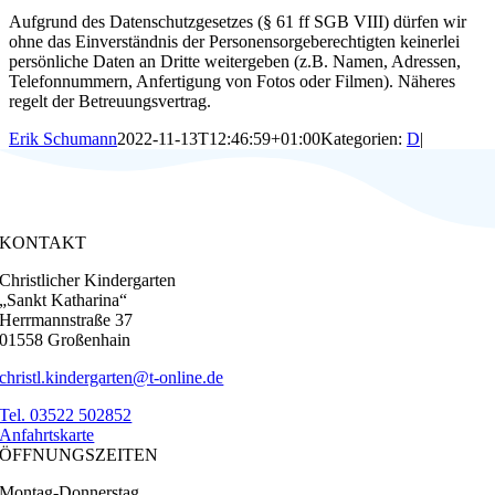
Aufgrund des Datenschutzgesetzes (§ 61 ff SGB VIII)
dürfen wir
ohne das Einverständnis der Personensorgebe
rechtigten keinerlei
persönliche Daten an Dritte weiterge
ben (z.B. Namen, Adressen,
Telefonnummern, Anfertigung
von Fotos oder Filmen). Näheres
regelt der Betreuungs
vertrag.
Erik Schumann
2022-11-13T12:46:59+01:00
Kategorien:
D
|
KONTAKT
Christlicher Kindergarten
„Sankt Katharina“
Herrmannstraße 37
01558 Großenhain
christl.kindergarten@t-online.de
Tel. 03522 502852
Anfahrtskarte
ÖFFNUNGSZEITEN
Montag-Donnerstag