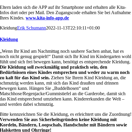
Eltern laden sich die APP auf ihr Smartphone und erhalten
alle Kita-
Infos dort oder per Mail. Den Zugangscode erhal
ten Sie bei Aufnahme
Ihres Kindes.
www.kita-info-app.de
Kleidung
Erik Schumann
2022-11-13T22:10:11+01:00
Kleidung
„Wenn Ihr Kind am Nachmittag noch saubere Sachen an
hat, hat es
noch nicht genug gespielt!“ Damit sich Ihr Kind
im Kindergarten wohl
fühlt und sich frei bewegen kann,
benötigt es entsprechende Kleidung.
D
ie Kleidung soll
zweckmäßig und praktisch sein, den
Bedürfnissen eines
Kindes entsprechen und weder zu warm noch
zu kalt für
das Kind sein.
Ziehen Sie Ihrem Kind Kleidung an, die
schmutzig werden kann, mit sich das Kind draußen und
drinnen
bewegen kann. Hängen Sie „Buddelhosen“ und
Matschhose/Regenjacke/Gummistiefel an die Garderobe,
damit sich
das Kind entsprechend umziehen kann. Kinder
erkunden die Welt –
und werden dabei schmutzig.
Bitte
kennzeichnen Sie die Kleidung, es erleichtert uns die Zu
ordnung!
Verwenden Sie aus Sicherheitsgründen keine Kleidung mit
Kordeln, Bändern, Loopschals, Handschuhe mit Bändern
sowie
Halsketten und Ohrringe!