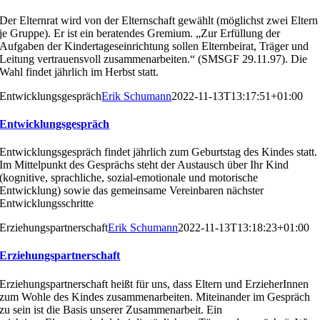
Der Elternrat wird von der Elternschaft gewählt (möglichst
zwei Eltern
je Gruppe). Er ist ein beratendes Gremium.
„Zur Erfüllung der
Aufgaben der Kindertageseinrichtung
sollen Elternbeirat, Träger und
Leitung vertrauensvoll zu
sammenarbeiten.“ (SMSGF 29.11.97). Die
Wahl findet
jährlich im Herbst statt.
Entwicklungsgespräch
Erik Schumann
2022-11-13T13:17:51+01:00
Entwicklungsgespräch
Entwicklungsgespräch findet jährlich zum Geburtstag des Kindes statt.
Im Mittelpunkt des Gesprächs steht der Austausch über Ihr Kind
(kognitive, sprachliche, sozial-emotionale und motorische
Entwicklung) sowie das gemeinsame Vereinbaren nächster
Entwicklungsschritte
Erziehungspartnerschaft
Erik Schumann
2022-11-13T13:18:23+01:00
Erziehungspartnerschaft
Erziehungspartnerschaft heißt für uns, dass Eltern und ErzieherInnen
zum Wohle des Kindes zusammenarbeiten. Miteinander im Gespräch
zu sein ist die Basis unserer Zusammenarbeit. Ein