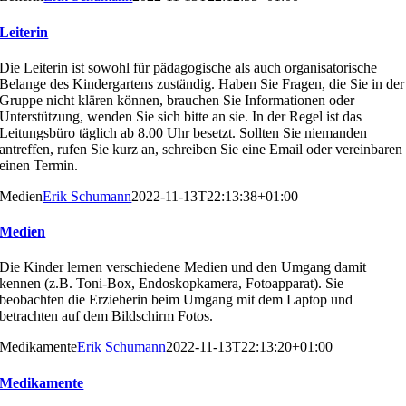
Leiterin
Die Leiterin ist sowohl für pädagogische als auch organi
satorische
Belange des Kindergartens zuständig. Haben
Sie Fragen, die Sie in der
Gruppe nicht klären können,
brauchen Sie Informationen oder
Unterstützung, wenden
Sie sich bitte an sie. In der Regel ist das
Leitungsbüro täg
lich ab 8.00 Uhr besetzt. Sollten Sie niemanden
antreffen,
rufen Sie kurz an, schreiben Sie eine Email oder vereinba
ren
einen Termin.
Medien
Erik Schumann
2022-11-13T22:13:38+01:00
Medien
Die Kinder lernen verschiedene Medien und den Umgang
damit
kennen (z.B. Toni-Box, Endoskopkamera, Fotoappa
rat). Sie
beobachten die Erzieherin beim Umgang mit dem
Laptop und
betrachten auf dem Bildschirm Fotos.
Medikamente
Erik Schumann
2022-11-13T22:13:20+01:00
Medikamente