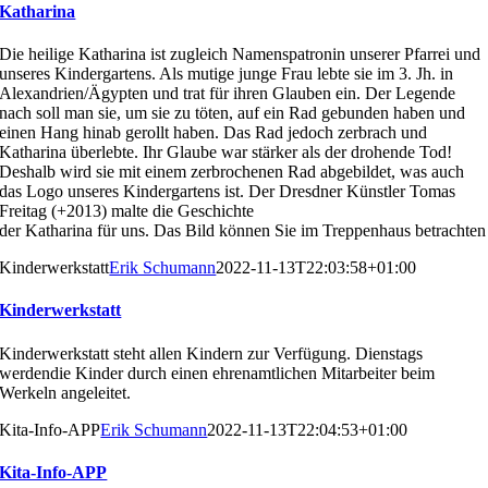
Katharina
Die heilige Katharina ist zugleich Namenspatronin unserer
Pfarrei und
unseres Kindergartens. Als mutige junge Frau
lebte sie im 3. Jh. in
Alexandrien/Ägypten und trat für ihren
Glauben ein. Der Legende
nach soll man sie, um sie zu
töten, auf ein Rad gebunden haben und
einen Hang hinab
gerollt haben. Das Rad jedoch zerbrach und
Katharina
überlebte. Ihr Glaube war stärker als der drohende Tod!
Deshalb wird sie mit einem zerbrochenen Rad abgebildet,
was auch
das Logo unseres Kindergartens ist. Der Dresd
ner Künstler Tomas
Freitag (+2013) malte die Geschichte
der Katharina für uns. Das Bild können Sie im Treppen
haus betrachten
Kinderwerkstatt
Erik Schumann
2022-11-13T22:03:58+01:00
Kinderwerkstatt
Kinderwerkstatt steht allen Kindern zur Verfügung. Dienstags
werdendie Kinder durch einen ehrenamtlichen Mitarbeiter beim
Werkeln angeleitet.
Kita-Info-APP
Erik Schumann
2022-11-13T22:04:53+01:00
Kita-Info-APP