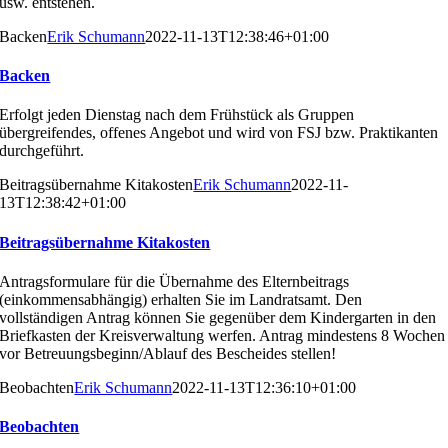
usw. entstehen.
Backen
Erik Schumann
2022-11-13T12:38:46+01:00
Backen
Erfolgt jeden Dienstag nach dem Frühstück als Grup
pen
übergreifendes, offenes Angebot und wird von FSJ
bzw. Praktikanten
durchgeführt.
Beitragsübernahme Kitakosten
Erik Schumann
2022-11-
13T12:38:42+01:00
Beitragsübernahme Kitakosten
Antragsformulare für die Übernahme des Elternbeitrags
(einkommensabhängig) erhalten Sie im Landratsamt. Den
vollständigen Antrag können Sie gegenüber dem Kinder
garten in den
Briefkasten der Kreisverwaltung werfen. An
trag mindestens 8 Wochen
vor Betreuungsbeginn/Ablauf
des Bescheides stellen!
Beobachten
Erik Schumann
2022-11-13T12:36:10+01:00
Beobachten