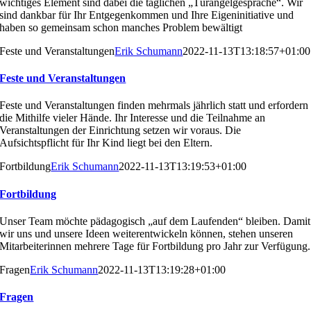
wichtiges Element sind dabei die täglichen „Türangelgespräche“. Wir
sind dankbar für Ihr Entgegenkommen und Ihre Eigeninitiative und
haben so gemeinsam schon manches Problem bewältigt
Feste und Veranstaltungen
Erik Schumann
2022-11-13T13:18:57+01:00
Feste und Veranstaltungen
Feste und Veranstaltungen finden mehrmals jährlich statt und erfordern
die Mithilfe vieler Hände. Ihr Interesse und die Teilnahme an
Veranstaltungen der Einrichtung setzen wir voraus. Die
Aufsichtspflicht für Ihr Kind liegt bei den Eltern.
Fortbildung
Erik Schumann
2022-11-13T13:19:53+01:00
Fortbildung
Unser Team möchte pädagogisch „auf dem Laufenden“
bleiben. Damit
wir uns und unsere Ideen weiterentwickeln
können, stehen unseren
Mitarbeiterinnen mehrere Tage
für Fortbildung pro Jahr zur Verfügung.
Fragen
Erik Schumann
2022-11-13T13:19:28+01:00
Fragen