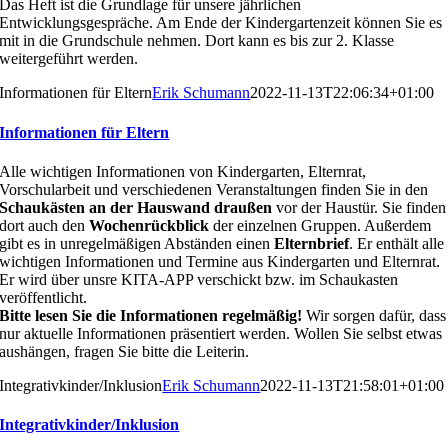
Das Heft ist die Grundlage für
unsere jährlichen
Entwicklungsgespräche. Am Ende der
Kindergartenzeit können Sie es
mit in die Grundschule
nehmen. Dort kann es bis zur 2. Klasse
weitergeführt wer
den.
Informationen für Eltern
Erik Schumann
2022-11-13T22:06:34+01:00
Informationen für Eltern
Alle wichtigen Informationen von Kindergarten, Elternrat,
Vorschularbeit und verschiedenen Veranstaltungen finden
Sie in den
Schaukästen an der Hauswand draußen
vor
der Haustür.
Sie finden
dort auch den
Wochenrückblick
der einzelnen Gruppen. Außerdem
gibt es in unregelmäßi
gen Abständen einen
Elternbrief
. Er enthält alle
wichtigen
Informationen und Termine aus Kindergarten und Eltern
rat
.
Er wird über unsre KITA-APP verschickt bzw. im
Schaukasten
veröffentlicht.
Bitte lesen Sie die Informationen regelmäßig!
Wir sorgen
dafür, dass
nur aktuelle Informationen präsentiert werden.
Wollen Sie selbst etwas
aushängen, fragen Sie bitte die
Leiterin.
Integrativkinder/Inklusion
Erik Schumann
2022-11-13T21:58:01+01:00
Integrativkinder/Inklusion