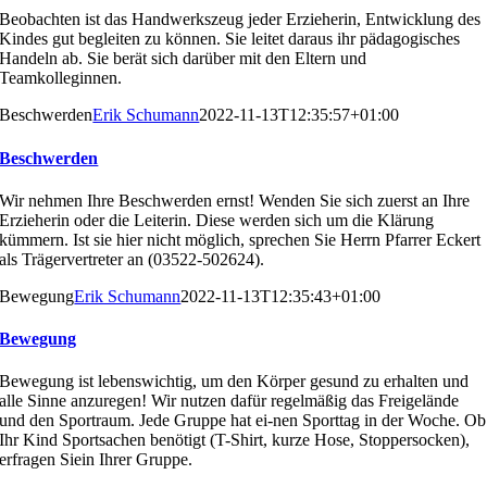
Beobachten ist das Handwerkszeug jeder Erzieherin, Entwicklung
des
Kindes gut begleiten zu können. Sie leitet daraus ihr
pädagogisches
Handeln ab. Sie berät sich darüber mit
den Eltern und
Teamkolleginnen.
Beschwerden
Erik Schumann
2022-11-13T12:35:57+01:00
Beschwerden
Wir nehmen Ihre Beschwerden ernst! Wenden Sie sich zu
erst an Ihre
Erzieherin oder die Leiterin. Diese werden
sich um die Klärung
kümmern. Ist sie hier nicht möglich,
sprechen Sie Herrn Pfarrer Eckert
als Trägervertreter an
(03522-502624).
Bewegung
Erik Schumann
2022-11-13T12:35:43+01:00
Bewegung
Bewegung ist lebenswichtig, um den Körper gesund zu erhalten und
alle Sinne anzuregen! Wir nutzen dafür regelmäßig das Freigelände
und den Sportraum. Jede Gruppe hat ei-nen Sporttag in der Woche. Ob
Ihr Kind Sportsachen benötigt (T-Shirt, kurze Hose, Stoppersocken),
erfragen Siein Ihrer Gruppe.