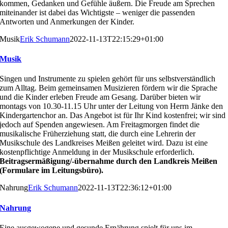
kommen, Gedanken und Gefühle äu
ßern. Die Freude am Sprechen
miteinander ist dabei das
Wichtigste – weniger die passenden
Antworten und An
merkungen der Kinder.
Musik
Erik Schumann
2022-11-13T22:15:29+01:00
Musik
Singen und Instrumente zu spielen gehört für uns selbst
verständlich
zum Alltag. Beim gemeinsamen Musizieren
fördern wir die Sprache
und die Kinder erleben Freude am
Gesang. Darüber bieten wir
montags von 10.30-11.15 Uhr
unter der Leitung von Herrn Jänke den
Kindergartenchor
an. Das Angebot ist für Ihr Kind kostenfrei; wir sind
jedoch
auf Spenden angewiesen. Am Freitagmorgen findet die
musikalische Früherziehung statt, die durch eine Lehrerin
der
Musikschule des Landkreises Meißen geleitet wird.
Dazu ist eine
kostenpflichtige Anmeldung in der Musik
schule erforderlich.
Beitragsermäßigung/-übernahme durch den Landkreis
Meißen
(Formulare im Leitungsbüro).
Nahrung
Erik Schumann
2022-11-13T22:36:12+01:00
Nahrung
Eine ausgewogene und gesunde Ernährung spielt für uns
im