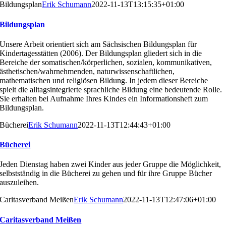
Bildungsplan
Erik Schumann
2022-11-13T13:15:35+01:00
Bildungsplan
Unsere Arbeit orientiert sich am Sächsischen Bildungsplan
für
Kindertagesstätten (2006). Der Bildungsplan gliedert
sich in die
Bereiche der somatischen/körperlichen, sozia
len, kommunikativen,
ästhetischen/wahrnehmenden, na
turwissenschaftlichen,
mathematischen und religiösen Bil
dung. In jedem dieser Bereiche
spielt die alltagsintegrierte
sprachliche Bildung eine bedeutende Rolle.
Sie erhalten
bei Aufnahme Ihres Kindes ein Informationsheft zum
Bil
dungsplan.
Bücherei
Erik Schumann
2022-11-13T12:44:43+01:00
Bücherei
Jeden Dienstag haben zwei Kinder aus jeder Gruppe die
Möglichkeit,
selbstständig in die Bücherei zu gehen und
für ihre Gruppe Bücher
auszuleihen.
Caritasverband Meißen
Erik Schumann
2022-11-13T12:47:06+01:00
Caritasverband Meißen