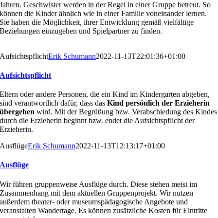
Jahren. Geschwister werden in der Regel in einer
Gruppe betreut. So
können die Kinder ähnlich wie in einer
Familie voneinander lernen.
Sie haben die Möglichkeit, ih
rer Entwicklung gemäß vielfältige
Beziehungen einzuge
hen und Spielpartner zu finden.
Aufsichtspflicht
Erik Schumann
2022-11-13T22:01:36+01:00
Aufsichtspflicht
Eltern oder andere Personen, die ein Kind im Kindergarten abgeben,
sind verantwortlich dafür, dass das
Kind persönlich der Erzieherin
übergeben
wird. Mit der Begrüßung bzw. Verabschiedung des Kindes
durch die Erzieherin beginnt bzw. endet die Aufsichtspflicht der
Erzieherin.
Ausflüge
Erik Schumann
2022-11-13T12:13:17+01:00
Ausflüge
Wir führen gruppenweise Ausflüge durch. Diese stehen
meist im
Zusammenhang mit dem aktuellen Gruppenpro
jekt. Wir nutzen
außerdem theater- oder museumspäd
agogische Angebote und
veranstalten Wandertage. Es
können zusätzliche Kosten für Eintritte