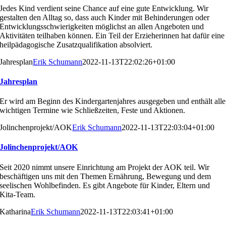
Jedes Kind verdient seine Chance auf eine gute Entwick
lung. Wir
gestalten den Alltag so, dass auch Kinder mit
Behinderungen oder
Entwicklungsschwierigkeiten mög
lichst an allen Angeboten und
Aktivitäten teilhaben kön
nen. Ein Teil der Erzieherinnen hat dafür eine
heilpädago
gische Zusatzqualifikation absolviert.
Jahresplan
Erik Schumann
2022-11-13T22:02:26+01:00
Jahresplan
Er wird am Beginn des Kindergartenjahres ausgegeben
und enthält alle
wichtigen Termine wie Schließzeiten, Fes
te und Aktionen.
Jolinchenprojekt/AOK
Erik Schumann
2022-11-13T22:03:04+01:00
Jolinchenprojekt/AOK
Seit 2020 nimmt unsere Einrichtung am Projekt der AOK teil. Wir
beschäftigen uns mit den Themen Ernährung, Bewegung und dem
seelischen Wohlbefinden. Es gibt Angebote für Kinder, Eltern und
Kita-Team.
Katharina
Erik Schumann
2022-11-13T22:03:41+01:00