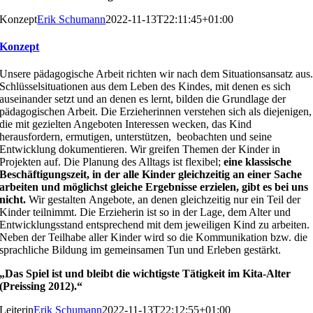
Konzept
Erik Schumann
2022-11-13T22:11:45+01:00
Konzept
Unsere pädagogische Arbeit richten wir nach dem Situati
onsansatz aus
Schlüsselsituationen aus dem Leben des
Kindes, mit denen es sich
auseinander setzt und an denen
es lernt, bilden die Grundlage der
pädagogischen Arbeit.
Die Erzieherinnen verstehen sich als diejenigen,
die mit
gezielten Angeboten Interessen wecken, das Kind
heraus
fordern, ermutigen, unterstützen, beobachten und seine
Entwicklung dokumentieren. Wir greifen Themen der Kin
der in
Projekten auf. Die Planung des Alltags ist flexibel;
eine klassische
Beschäftigungszeit, in der alle Kinder
gleichzeitig an einer Sache
arbeiten und möglichst gleiche
Ergebnisse erzielen, gibt es bei uns
nicht.
Wir gestalten
Angebote, an denen gleichzeitig nur ein Teil der
Kinder
teilnimmt. Die Erzieherin ist so in der Lage, dem Alter und
Entwicklungsstand entsprechend mit dem jeweiligen Kind
zu arbeiten.
Neben der Teilhabe aller Kinder wird so die
Kommunikation bzw. die
sprachliche Bildung im gemein
samen Tun und Erleben gestärkt.
„
Das Spiel ist und bleibt die wichtigste Tätigkeit im Kita-Al
ter
(Preissing 2012).“
Leiterin
Erik Schumann
2022-11-13T22:12:55+01:00