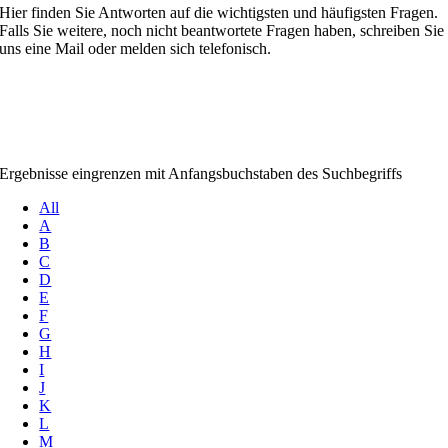
Hier finden Sie Antworten auf die wichtigsten und häufigsten Fragen.
Falls Sie weitere, noch nicht beantwortete Fragen haben, schreiben Sie
uns eine Mail oder melden sich telefonisch.
Ergebnisse eingrenzen mit Anfangsbuchstaben des Suchbegriffs
All
A
B
C
D
E
F
G
H
I
J
K
L
M