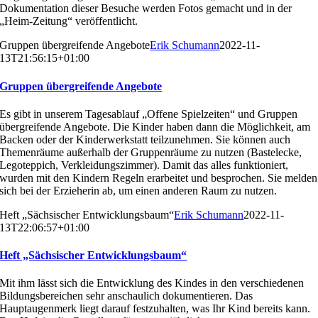
Dokumentation dieser Besuche werden Fotos
gemacht und in der
„Heim-Zeitung“ veröffentlicht.
Gruppen übergreifende Angebote
Erik Schumann
2022-11-
13T21:56:15+01:00
Gruppen übergreifende Angebote
Es gibt in unserem Tagesablauf „Offene Spielzeiten“ und
Gruppen
übergreifende Angebote. Die Kinder haben dann
die Möglichkeit, am
Backen oder der Kinderwerkstatt teil
zunehmen. Sie können auch
Themenräume außerhalb der
Gruppenräume zu nutzen (Bastelecke,
Legoteppich, Ver
kleidungszimmer). Damit das alles funktioniert,
wurden mit
den Kindern Regeln erarbeitet und besprochen. Sie mel
den
sich bei der Erzieherin ab, um einen anderen Raum
zu nutzen.
Heft „Sächsischer Entwicklungsbaum“
Erik Schumann
2022-11-
13T22:06:57+01:00
Heft „Sächsischer Entwicklungsbaum“
Mit ihm lässt sich die Entwicklung des Kindes in den ver
schiedenen
Bildungsbereichen sehr anschaulich doku
mentieren. Das
Hauptaugenmerk liegt darauf festzuhalten,
was Ihr Kind bereits kann.