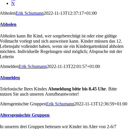
N
Abholen
Erik Schumann
2022-11-13T12:37:17+01:00
Abholen
Abholen kann Ihr Kind, wer sorgeberechtigt ist oder eine gültige
Vollmacht vorlegt und sich ausweisen kann. Kinder müssen das 12.
Lebensjahr vollendet haben, wenn sie ein Kindergartenkind abholen
möchten. Individuelle Regelungen sind möglich; Absprache mit der
Leiterin
Abmelden
Erik Schumann
2022-11-13T22:01:57+01:00
Abmelden
Telefonische Ihres Kindes
Abmeldung bitte bis 8.45 Uhr
.
Bitte
nutzen Sie auch unseren
Anru
fbeantworter!
Altersgemischte Gruppen
Erik Schumann
2022-11-13T12:36:59+01:00
Altersgemischte Gruppen
In unseren drei Gruppen betreuen wir Kinder im Alter von
2-6/7