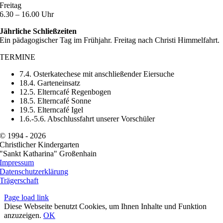
Freitag
6.30 – 16.00 Uhr
Jährliche Schließzeiten
Ein pädagogischer Tag im Frühjahr. Freitag nach Christi Himmelfahrt.
TERMINE
7.4. Osterkatechese mit anschließender Eiersuche
18.4. Garteneinsatz
12.5. Elterncafé Regenbogen
18.5. Elterncafé Sonne
19.5. Elterncafé Igel
1.6.-5.6. Abschlussfahrt unserer Vorschüler
© 1994 -
2026
Christlicher Kindergarten
"Sankt Katharina" Großenhain
Impressum
Datenschutzerklärung
Trägerschaft
Page load link
Diese Webseite benutzt Cookies, um Ihnen Inhalte und Funktion
anzuzeigen.
OK