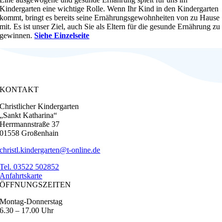
Kindergarten eine wichtige Rolle. Wenn Ihr Kind in den
Kindergarten
kommt, bringt es bereits seine Ernährungs
gewohnheiten von zu Hause
mit. Es ist unser Ziel, auch
Sie als Eltern für die gesunde Ernährung zu
gewinnen.
Siehe Einzelseite
KONTAKT
Christlicher Kindergarten
„Sankt Katharina“
Herrmannstraße 37
01558 Großenhain
christl.kindergarten@t-online.de
Tel. 03522 502852
Anfahrtskarte
ÖFFNUNGSZEITEN
Montag-Donnerstag
6.30 – 17.00 Uhr