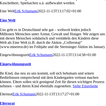
Kuscheltiere, Spielsachen
u.ä. aufbewahrt werden.
Eine Welt
Erik Schumann
2022-11-13T13:17:02+01:00
Eine Welt
Uns geht es in Deutschland sehr gut – weltweit leiden je
doch
Millionen Menschen unter Armut, Gewalt und Hun
ger. Wir zeigen uns
mit diesen Menschen solidarisch und
vermitteln den Kindern diese
Welt als Eine Welt (z.B.
durch die Aktion „Coffeestop“
(
www.misereor.de
) im Früh
jahr und die Sternsinger Aktion im Januar).
Eingewöhnungszeit
Erik Schumann
2022-11-13T13:14:58+01:00
Eingewöhnungszeit
Ihr Kind, das neu zu uns kommt, soll sich behutsam und
seinen
Bedürfnissen entsprechend mit dem Kindergarten
vertraut machen
können. Eltern sollen sich genügend Zeit
für diesen wichtigen Prozess
nehmen – und ihrem Kind
ebenfalls zugestehen.
Siehe Einzelseite
Elternrat
Erik Schumann
2022-11-13T13:17:27+01:00
Elternrat