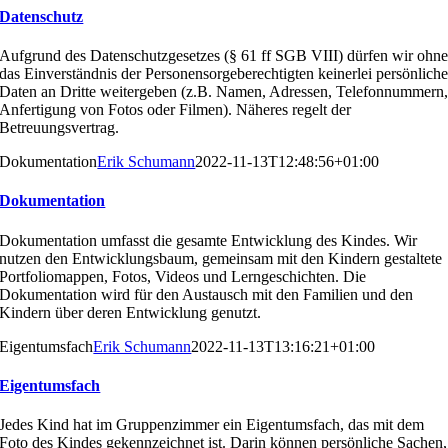
Datenschutz
Aufgrund des Datenschutzgesetzes (§ 61 ff SGB VIII)
dürfen wir ohn
das Einverständnis der Personensorgebe
rechtigten keinerlei persönlich
Daten an Dritte weiterge
ben (z.B. Namen, Adressen, Telefonnummern
Anfertigung
von Fotos oder Filmen). Näheres regelt der
Betreuungs
vertrag.
Dokumentation
Erik Schumann
2022-11-13T12:48:56+01:00
Dokumentation
Dokumentation umfasst die gesamte Entwicklung des Kindes. Wir
nutzen den Entwicklungsbaum, gemeinsam mit den Kindern gestaltete
Portfoliomappen, Fotos, Videos und Lerngeschichten. Die
Dokumentation wird für den Austausch mit den Familien und den
Kindern über deren Entwicklung genutzt.
Eigentumsfach
Erik Schumann
2022-11-13T13:16:21+01:00
Eigentumsfach
Jedes Kind hat im Gruppenzimmer ein Eigentumsfach,
das mit dem
Foto des Kindes gekennzeichnet ist. Darin
können persönliche Sachen,