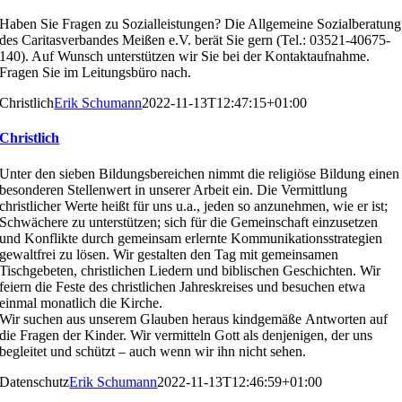
Haben Sie Fragen zu Sozialleistungen? Die Allgemeine
Sozialberatung
des Caritasverbandes Meißen e.V. berät
Sie gern (Tel.: 03521-
40675-
140
). Auf Wunsch unterstüt
zen wir Sie bei der Kontaktaufnahme.
Fragen Sie im Lei
tungsbüro nach.
Christlich
Erik Schumann
2022-11-13T12:47:15+01:00
Christlich
Unter den sieben Bildungsbereichen nimmt die religiöse
Bildung einen
besonderen Stellenwert in unserer Arbeit
ein. Die Vermittlung
christlicher Werte heißt für uns u.a.,
jeden so anzunehmen, wie er ist;
Schwächere zu unter
stützen; sich für die Gemeinschaft einzusetzen
und Kon
flikte durch gemeinsam erlernte Kommunikationsstrategi
en
gewaltfrei zu lösen. Wir gestalten den Tag mit gemein
samen
Tischgebeten, christlichen Liedern und biblischen
Geschichten. Wir
feiern die Feste des christlichen Jahres
kreises und besuchen etwa
einmal monatlich die Kirche.
Wir suchen aus unserem Glauben heraus kindgemäße
Antworten auf
die Fragen der Kinder. Wir vermitteln Gott
als denjenigen, der uns
begleitet und schützt – auch wenn
wir ihn nicht sehen.
Datenschutz
Erik Schumann
2022-11-13T12:46:59+01:00