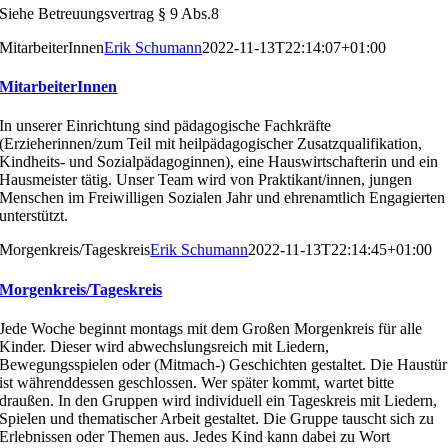
Siehe Betreuungsvertrag § 9 Abs.8
MitarbeiterInnen
Erik Schumann
2022-11-13T22:14:07+01:00
MitarbeiterInnen
In unserer Einrichtung sind pädagogische Fachkräfte
(Er
zieherinnen/zum Teil mit heilpädagogischer Zusatzqualifi
kation,
Kindheits- und Sozialpädagoginnen), eine Haus
wirtschafterin und ein
Hausmeister tätig. Unser Team wird
von Praktikant/innen, jungen
Menschen im Freiwilligen So
zialen Jahr und ehrenamtlich Engagierten
unterstützt.
Morgenkreis/Tageskreis
Erik Schumann
2022-11-13T22:14:45+01:00
Morgenkreis/Tageskreis
Jede Woche beginnt montags mit dem Großen Morgen
kreis für alle
Kinder. Dieser wird abwechslungsreich mit
Liedern,
Bewegungsspielen oder (Mitmach-) Geschichten
gestaltet. Die Haustür
ist währenddessen geschlossen.
Wer später kommt, wartet bitte
draußen.
In den Gruppen wird individuell ein Tageskreis mit Liedern,
Spielen und thematischer Arbeit gestaltet. Die Gruppe
tauscht sich zu
Erlebnissen oder Themen aus. Jedes Kind
kann dabei zu Wort