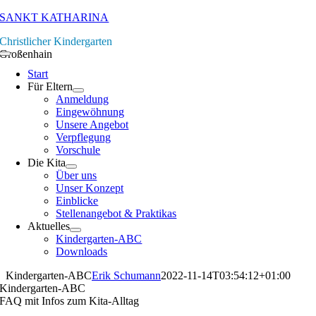
Zum
SANKT KATHARINA
Inhalt
Christlicher Kindergarten
springen
Großenhain
Toggle
Navigation
Start
Für Eltern
Anmeldung
Eingewöhnung
Unsere Angebot
Verpflegung
Vorschule
Die Kita
Über uns
Unser Konzept
Einblicke
Stellenangebot & Praktikas
Aktuelles
Kindergarten-ABC
Downloads
Kindergarten-ABC
Erik Schumann
2022-11-14T03:54:12+01:00
Kindergarten-ABC
FAQ mit Infos zum Kita-Alltag