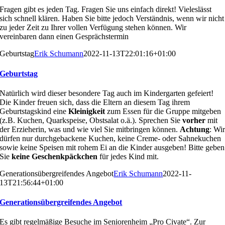
Fragen gibt es jeden Tag. Fragen Sie uns einfach direkt! Vieleslässt
sich schnell klären. Haben Sie bitte jedoch Verständnis, wenn wir nicht
zu jeder Zeit zu Ihrer vollen Verfügung stehen können. Wir
vereinbaren dann einen Gesprächstermin
Geburtstag
Erik Schumann
2022-11-13T22:01:16+01:00
Geburtstag
Natürlich wird dieser besondere Tag auch im Kindergarten
gefeiert!
Die Kinder freuen sich, dass die Eltern an diesem
Tag ihrem
Geburtstagskind eine
Kleinigkeit
zum Essen für
die Gruppe mitgeben
(z.B. Kuchen, Quarkspeise, Obstsa
lat o.ä.). Sprechen Sie
vorher
mit
der Erzieherin, was und
wie viel Sie mitbringen können.
Achtung
:
Wi
dürfen nur
durchgebackene Kuchen, keine Creme- oder Sahneku
chen
sowie keine Speisen mit rohem Ei an die Kinder aus
geben! Bitte geben
Sie
keine
Geschenkpäckchen
für jedes
Kind mit.
Generationsübergreifendes Angebot
Erik Schumann
2022-11-
13T21:56:44+01:00
Generationsübergreifendes Angebot
Es gibt regelmäßige Besuche im Seniorenheim „Pro
Civate“. Zur