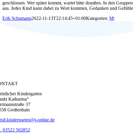
geschlossen.
Wer später kommt, wartet bitte draußen.
In den Gruppen 
aus. Jedes Kind
kann dabei zu Wort kommen, Gedanken und Gefühle
Erik Schumann
2022-11-13T22:14:45+01:00
Kategorien:
M
|
ONTAKT
ristlicher Kindergarten
ankt Katharina“
rrmannstraße 37
558 Großenhain
ristl.kindergarten@t-online.de
l. 03522 502852