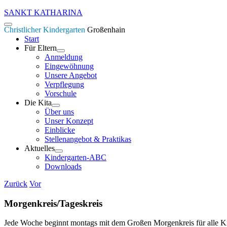
Zum
SANKT KATHARINA
Inhalt
Toggle
Christlicher Kindergarten
Großenhain
springen
Navigation
Start
Für Eltern
Anmeldung
Eingewöhnung
Unsere Angebot
Verpflegung
Vorschule
Die Kita
Über uns
Unser Konzept
Einblicke
Stellenangebot & Praktikas
Aktuelles
Kindergarten-ABC
Downloads
Zurück
Vor
Morgenkreis/Tageskreis
Jede Woche beginnt montags mit dem Großen Morgen
kreis für alle