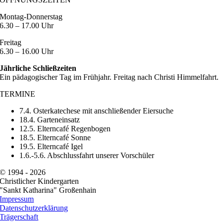
Montag-Donnerstag
6.30 – 17.00 Uhr
Freitag
6.30 – 16.00 Uhr
Jährliche Schließzeiten
Ein pädagogischer Tag im Frühjahr. Freitag nach Christi Himmelfahrt.
TERMINE
7.4. Osterkatechese mit anschließender Eiersuche
18.4. Garteneinsatz
12.5. Elterncafé Regenbogen
18.5. Elterncafé Sonne
19.5. Elterncafé Igel
1.6.-5.6. Abschlussfahrt unserer Vorschüler
© 1994 -
2026
Christlicher Kindergarten
"Sankt Katharina" Großenhain
Impressum
Datenschutzerklärung
Trägerschaft