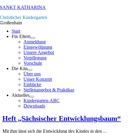
Zum
SANKT KATHARINA
Inhalt
Christlicher Kindergarten
springen
Großenhain
Toggle
Navigation
Start
Für Eltern
Anmeldung
Eingewöhnung
Unsere Angebot
Verpflegung
Vorschule
Die Kita
Über uns
Unser Konzept
Einblicke
Stellenangebot & Praktikas
Aktuelles
Kindergarten-ABC
Downloads
Heft „Sächsischer Entwicklungsbaum“
Mit ihm lässt sich die Entwicklung des Kindes in den
...