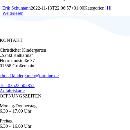
Erik Schumann
2022-11-13T22:06:57+01:00
Kategorien:
H
|
Weiterlesen
KONTAKT
Christlicher Kindergarten
„Sankt Katharina“
Herrmannstraße 37
01558 Großenhain
christl.kindergarten@t-online.de
Tel. 03522 502852
Anfahrtskarte
ÖFFNUNGSZEITEN
Montag-Donnerstag
6.30 – 17.00 Uhr
Freitag
6.30 – 16.00 Uhr