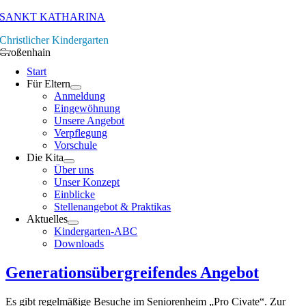
Zum
SANKT KATHARINA
Inhalt
Christlicher Kindergarten
springen
Großenhain
Toggle
Navigation
Start
Für Eltern
Anmeldung
Eingewöhnung
Unsere Angebot
Verpflegung
Vorschule
Die Kita
Über uns
Unser Konzept
Einblicke
Stellenangebot & Praktikas
Aktuelles
Kindergarten-ABC
Downloads
Generationsübergreifendes Angebot
Es gibt regelmäßige Besuche im Seniorenheim „Pro Civate“. Zur